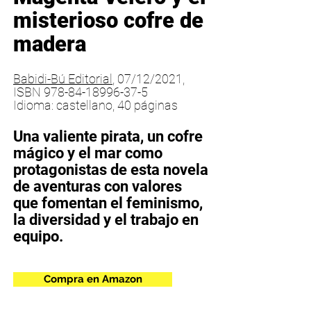
misterioso cofre de
madera​
Babidi-Bú Editorial
, 07/12/2021,
ISBN
978-84-18996-37-5
Idioma: castellano, 40 páginas
Una valiente pirata, un cofre
mágico y el mar como
protagonistas de esta novela
de aventuras con valores
que fomentan el feminismo,
la diversidad y el trabajo
en
equipo.
Compra en Amazon